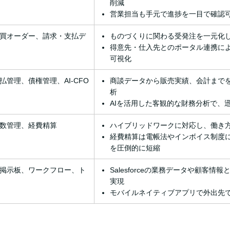
削減
営業担当も手元で進捗を一目で確認
買オーダー、請求・支払デ
ものづくりに関わる受発注を一元化
得意先・仕入先とのポータル連携に
可視化
払管理、債権管理、AI-CFO
商談データから販売実績、会計まで
析
AIを活用した客観的な財務分析で、
数管理、経費精算
ハイブリッドワークに対応し、働き
経費精算は電帳法やインボイス制度
を圧倒的に短縮
掲示板、ワークフロー、ト
Salesforceの業務データや顧客
実現
モバイルネイティブアプリで外出先