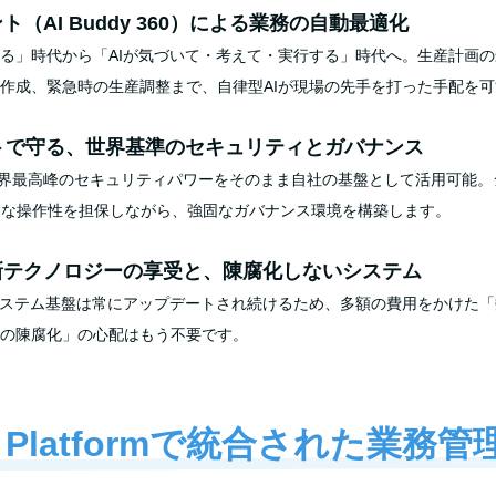
ント（AI Buddy 360）による業務の自動最適化
る」時代から「AIが気づいて・考えて・実行する」時代へ。生産計画
作成、緊急時の生産調整まで、自律型AIが現場の先手を打った手配を
トで守る、世界基準のセキュリティとガバナンス
eが誇る世界最高峰のセキュリティパワーをそのまま自社の基盤として活用可能
適な操作性を担保しながら、強固なガバナンス環境を構築します。
新テクノロジーの享受と、陳腐化しないシステム
システム基盤は常にアップデートされ続けるため、多額の費用をかけた
の陳腐化」の心配はもう不要です。
e Platformで統合された業務