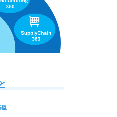
こと
基盤