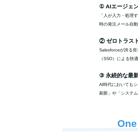
① AIエージェ
「人が入力・処理す
時の発注メール自動
② ゼロトラス
Salesforc
（SSO）による快
③ 永続的な最
AI時代においても
刷新」や「システム
On